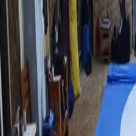
Новинка: Кастомная куртка RSM, запатентованная технология
×