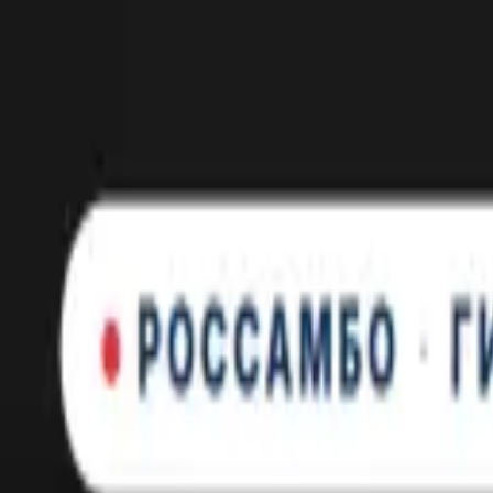
Новинка: Кастомная куртка RSM, запатентованная технология
×