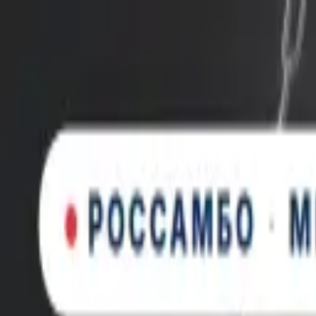
Новинка: Кастомная куртка RSM, запатентованная технология
×