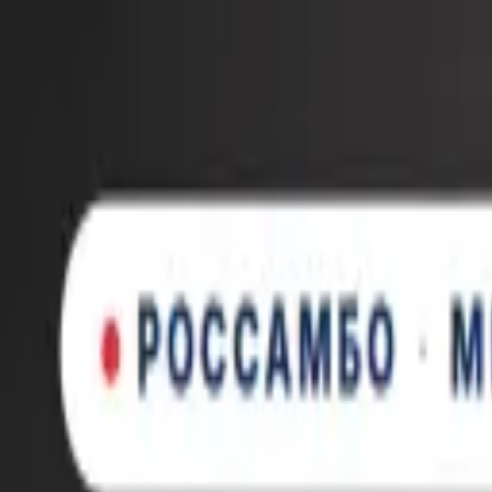
Новинка: Кастомная куртка RSM, запатентованная технология
×