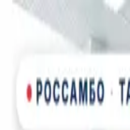
Новинка: Кастомная куртка RSM, запатентованная технология
×