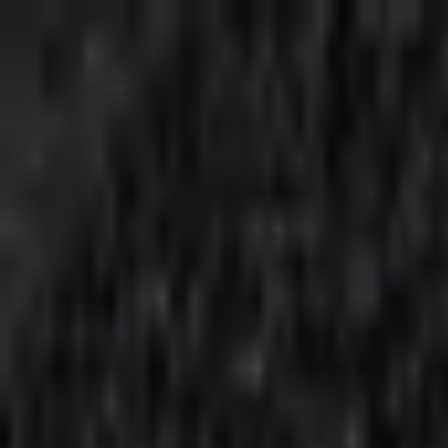
Новинка: Кастомная куртка RSM, запатентованная технология
×