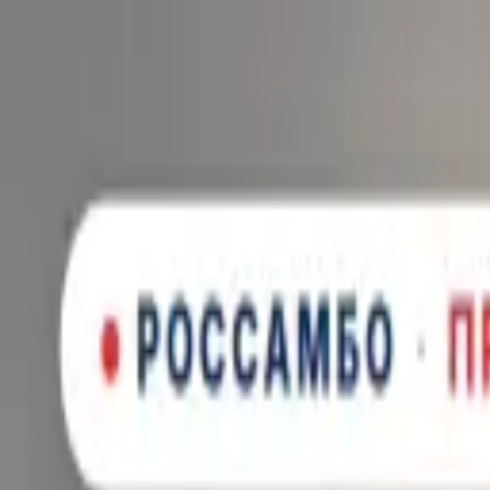
Новинка: Кастомная куртка RSM, запатентованная технология
×