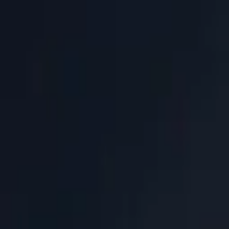
Новинка: Кастомная куртка RSM, запатентованная технология
×