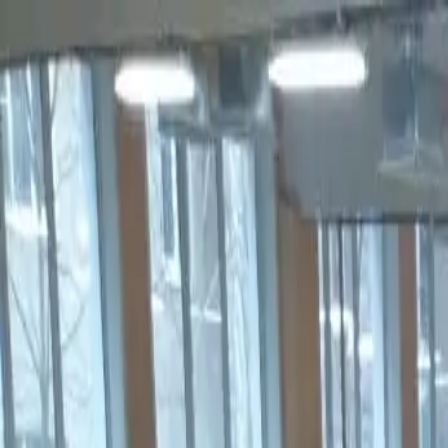
Новинка: Кастомная куртка RSM, запатентованная технология
×