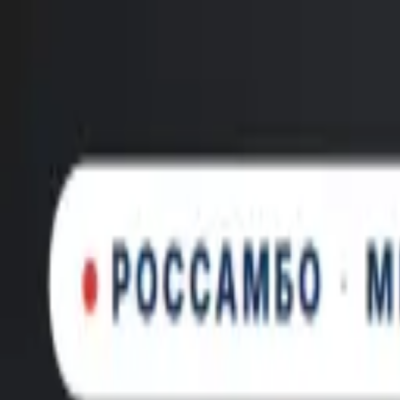
Новинка: Кастомная куртка RSM, запатентованная технология
×