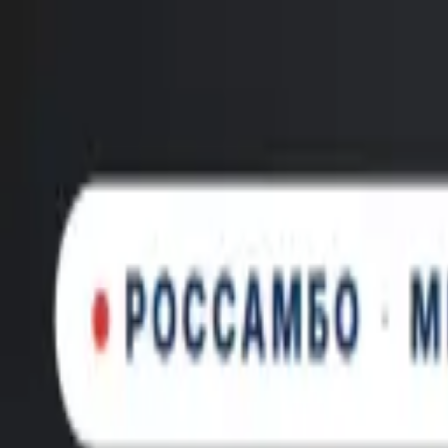
Новинка: Кастомная куртка RSM, запатентованная технология
×