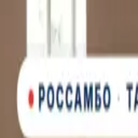
Новинка: Кастомная куртка RSM, запатентованная технология
×