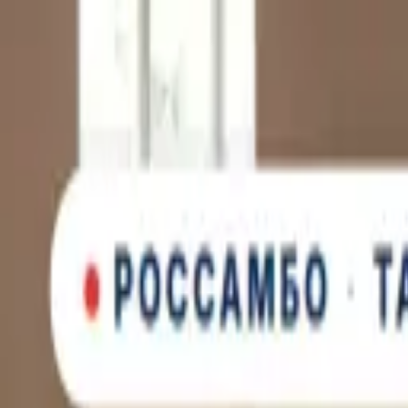
Новинка: Кастомная куртка RSM, запатентованная технология
×